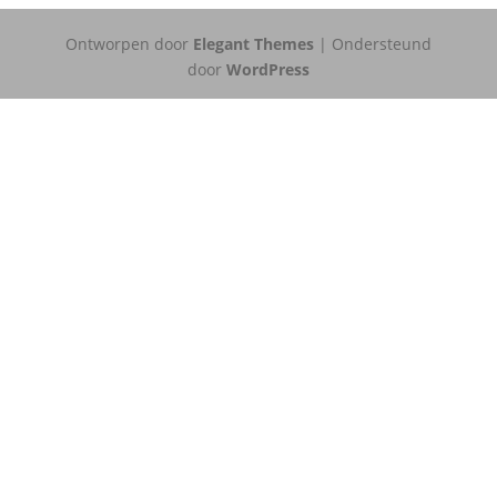
Ontworpen door
Elegant Themes
| Ondersteund
door
WordPress