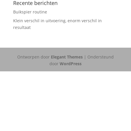
Recente berichten
Buikspier routine
Klein verschil in uitvoering, enorm verschil in
resultaat
Ontworpen door
Elegant Themes
| Ondersteund
door
WordPress